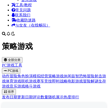
工具/教程
常见问题
联系我们
收藏防迷路
Ai女友（在线畅玩）
策略游戏
全部分类
PC游戏
工具
PC游戏
动作冒险
角色扮演
模拟经营
策略游戏
休闲益智
恐怖冒险
射击游
戏
体育游戏
联机游戏
赛车竞技
即时战略
电影游戏
冒险解谜
生存
游戏
音乐游戏
格斗游戏
排序
发布日期
更新日期
评论数量
随机展示
热度排行