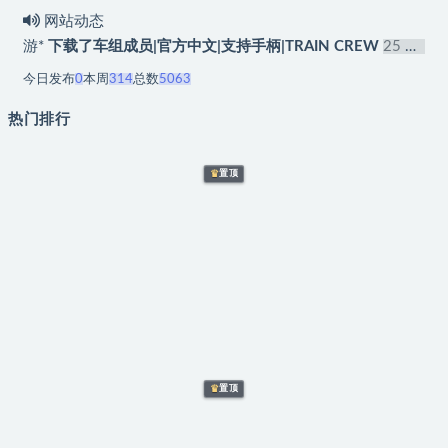
网站动态
游*
下载了车组成员|官方中文|支持手柄|TRAIN CREW
25 分前
游*
下载了爆旋陀螺X：进化对决(BEYBLADE X EVOBATTLE) v1.0.8 官方中文下载 – 支持手柄免安装 | 2.42G
今日发布
0
本周
314
总数
5063
游*
下载了航母对决：太平洋海战|官方中文|Carrier Battles 4 Guadalcanal
热门排行
游*
下载了太空碎石者(Space Rock Breaker) Build.23798161 官方简体中文下载 – 支持手柄免安装 | 324.05MB
游*
下载了卸载模拟器|官方中文|Uninstall Simulator
3 小时前
游*
下载了小飞船大冒险(Minishoot’ Adventures) Build.23192762 官方中文下载 – 支持手柄免安装 | 3.96G
♛
置顶
游*
下载了挪威：血誓 (NORSE：Oath of Blood) v1.0.7.5 官方简体中文下载 – 支持键鼠免安装 | 50.5GB
游*
下载了Win10 v21H2(19044.4651) 不忘初心游戏版
3 小时前
游*
下载了轮回保险公司 R.I.P.(R.I.P. – Reincarnation Insurance Program) v0.8.9.2 官方简体中文下载 – 支持手柄免安装 | 8.77GB
游*
下载了【新游发布】龙沉异世录(Sunken Dragon) Build.24075485 官方简体中文下载 – 支持手柄免安装 | 206MB
♛
置顶