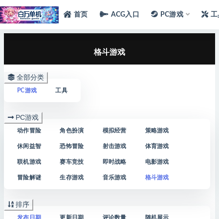
首页
ACG入口
PC游戏
工
格斗游戏
全部分类
PC游戏
工具
PC游戏
动作冒险
角色扮演
模拟经营
策略游戏
休闲益智
恐怖冒险
射击游戏
体育游戏
联机游戏
赛车竞技
即时战略
电影游戏
冒险解谜
生存游戏
音乐游戏
格斗游戏
排序
发布日期
更新日期
评论数量
随机展示