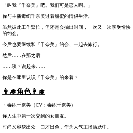
「叫我『千奈美』吧。我们可是恋人啊。」
你与主播毒织千奈美过着甜蜜的情侣生活。
虽然彼此工作繁忙，但还是会抽出时间，一次又一次享受愉快
的约会。
今后也要继续和『千奈美』约会、一起去旅行。
然后……在那之后——
……咦？说起来……
你是在哪里认识『千奈美』的来着？
👩‍🎓角色👩‍🎓
・毒织千奈美（CV：毒织千奈美）
你人生中第一次交到的女朋友。
时尚又容貌出众，口才出色，作为人气主播活跃中。