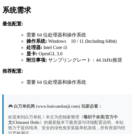
系统需求
最低配置:
需要 64 位处理器和操作系统
操作系统:
Windows 10 / 11 (Including 64bit)
处理器:
Intel Core i3
显卡:
OpenGL 3.0
附注事项:
サンプリングレート：44.1kHz推奨
推荐配置:
需要 64 位处理器和操作系统
🎮 白万单机网 (www.baiwandanji.com) 玩家必看：
欢迎来到白万单机！本文为您独家整理《
毒织千奈美|官方中
文|Chinami Holic
》的最新版本下载资源与详细配置说明。本站
致力于提供纯净、安全的绿色免安装版单机游戏，所有资源均经
过严格测试。