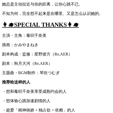
她总是主动拉近与你的距离，让你心跳不已。
不知为何，完全想不起来是在哪里、又是怎么认识她的。
👩‍🎓SPECIAL THANKS👩‍🎓
主演・主角：毒织千奈美
插画：かみやまねき
剧本构成・监修：星野彼方（Re,AER）
剧本：秋月大河（Re,AER）
主题曲・BGM制作：琴吹つむぎ
推荐给这样的人
・想和毒织千奈美享受成熟约会的人
・想体验心跳加速剧情的人
・超爱「精神病娇 × 独占欲 × 依赖」的人