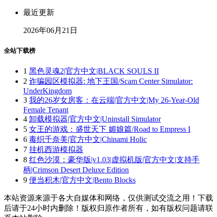
最近更新
2026年06月21日
全站下载榜
1
黑色灵魂2|官方中文|BLACK SOULS II
2
诈骗园区模拟器: 地下王国/Scam Center Simulator:
UnderKingdom
3
我的26岁女房客：在云端|官方中文|My 26-Year-Old
Female Tenant
4
卸载模拟器|官方中文|Uninstall Simulator
5
女王的游戏：盛世天下 媚娘篇/Road to Empress I
6
毒织千奈美|官方中文|Chinami Holic
7
挂机西游模拟器
8
红色沙漠：豪华版|v1.03|虚拟机版|官方中文|支持手
柄|Crimson Desert Deluxe Edition
9
便当积木|官方中文|Bento Blocks
本站资源来源于各大自媒体和网络，仅供测试交流之用！下载
后请于24小时内删除！版权归原作者所有，如有版权问题请联