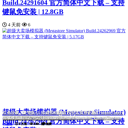
Build.24291604 官方简体中文下载 – 支持
键鼠免安装 | 12.8GB
4 天前
6
超级大卖场模拟器 (Megastore Simulator)
红色沙漠：豪华版|v1.03|虚拟机版|官方中文|支持手柄|Crimson Desert
黑色灵魂2|官方中文|BLACK SOULS II
我的26岁女房客：在云端|官方中文|My 26-Year-Old Female Tenant
毒织千奈美|官方中文|Chinami Holic
诈骗园区模拟器: 地下王国/Scam Center Simulator: UnderKingdom
挂机西游模拟器
Deluxe Edition
卸载模拟器|官方中文|Uninstall Simulator
Build.24262969 官方简体中文下载 – 支持
PC游戏
PC游戏
PC游戏
PC游戏
PC游戏
PC游戏
PC游戏
5 月前
5 月前
5 月前
2 月前
5 月前
4 月前
5 月前
5.8K
5.7K
2.5K
2.1K
1.6K
1.1K
912
免费
免费
免费
免费
免费
免费
免费