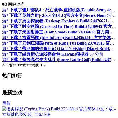
网站动态
游*
下载了僵尸部队4：死亡战争-虚拟机版/Zombie Army 4: Dead War HYPERVISOR
游*
下载了英雄之时|v2.8.3|全DLC|官方中文|Hero’s Hour
50 分前
游*
下载了桌面探索者 (Desktop Explorer) Build.24476671 官方简体中文下载 – 支持键鼠免安装 | 1.25GB
游*
下载了时空迷踪 (Crushed In Time) Build.24240945 官方简体中文下载 – 支持手柄免安装 | 4.93GB
游*
下载了天国射爆王 (Holy Shoot) Build.24334618 官方简体中文下载 – 支持手柄免安装 | 4.32GB
游*
下载了放置恶魔 (Idle Inferno) Build.24562514 官方简体中文下载 – 支持键鼠免安装 | 246.68MB
游*
下载了刀剑江湖路(Path of Kung Fu) Build.23701915 官方简体中文下载 – 支持手柄免安装 | 13.8GB
游*
下载了蒂亚娜的钓鱼日记 (Tiana’s Fishing Diary) Build.24620191 官方简体中文下载 – 支持键鼠免安装 | 723.12MB
游*
下载了经典街机游戏整合包-Kawaks模拟器
57 分前
游*
下载了超级高尔夫大乱斗 (Super Battle Golf) Build.24373249 官方简体中文下载 – 支持手柄免安装 | 1.04GB
今日发布
51
本周
322
总数
5156
热门排行
♛
♛
置顶
置顶
最新游戏
最新