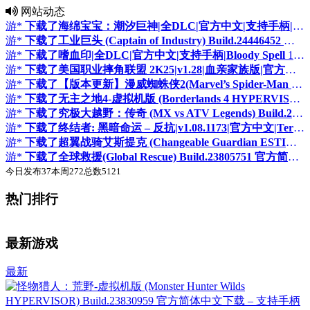
网站动态
游*
下载了海绵宝宝：潮汐巨神|全DLC|官方中文|支持手柄|SpongeBob SquarePants: Titans of the Tide
游*
下载了工业巨头 (Captain of Industry) Build.24446452 官方简体中文下载 – 支持键鼠免安装 | 3.78GB
游*
下载了嗜血印|全DLC|官方中文|支持手柄|Bloody Spell
10 分前
游*
下载了美国职业摔角联盟 2K25|v1.28|血亲家族版|官方英文|全DLC|支持手柄|WWE 2K25 The Bloodline Edition
游*
下载了【版本更新】漫威蜘蛛侠2(Marvel’s Spider-Man 2) v2.629.0.0 官方简体中文下载 – 支持手柄免安装 | 赠多项修改器 | 111GB
游*
下载了无主之地4-虚拟机版 (Borderlands 4 HYPERVISOR) Build.24475729 官方简体中文下载 – 支持手柄免安装 | DLC | 修改器 | 140GB
游*
下载了究极大越野：传奇 (MX vs ATV Legends) Build.24460700 官方简体中文下载 – 支持手柄免安装 | 54.3GB
游*
下载了终结者: 黑暗命运 – 反抗|v1.08.1173|官方中文|Terminator Dark Fate Defiance
游*
下载了超翼战骑艾斯提克 (Changeable Guardian ESTIQUE) Build.24309199 官方简体中文下载 – 支持手柄免安装 | 396.56MB
游*
下载了全球救援(Global Rescue) Build.23805751 官方简体中文下载 – 支持键鼠免安装 | 3.3GB
今日发布
37
本周
272
总数
5121
热门排行
♛
♛
置顶
置顶
最新游戏
最新