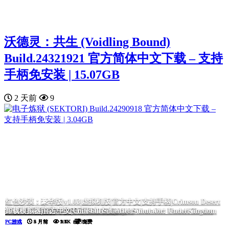
沃德灵：共生 (Voidling Bound)
Build.24321921 官方简体中文下载 – 支持
手柄免安装 | 15.07GB
2 天前
9
红色沙漠：豪华版|v1.03|虚拟机版|官方中文|支持手柄|Crimson Desert
黑色灵魂2|官方中文|BLACK SOULS II
我的26岁女房客：在云端|官方中文|My 26-Year-Old Female Tenant
毒织千奈美|官方中文|Chinami Holic
诈骗园区模拟器: 地下王国/Scam Center Simulator: UnderKingdom
挂机西游模拟器
Deluxe Edition
卸载模拟器|官方中文|Uninstall Simulator
PC游戏
PC游戏
PC游戏
PC游戏
PC游戏
PC游戏
PC游戏
5 月前
5 月前
5 月前
2 月前
5 月前
4 月前
5 月前
5.7K
5.7K
2.5K
2.1K
1.6K
1.1K
900
免费
免费
免费
免费
免费
免费
免费