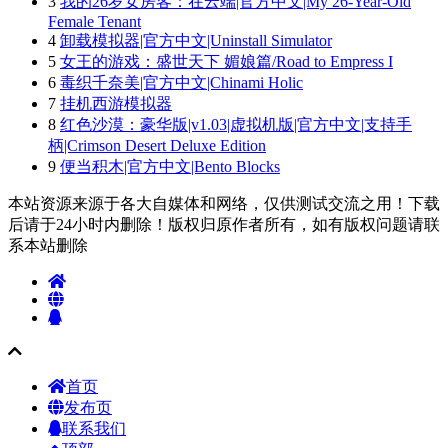
3
我的26岁女房客：在云端|官方中文|My 26-Year-Old
Female Tenant
4
卸载模拟器|官方中文|Uninstall Simulator
5
女王的游戏：盛世天下 媚娘篇/Road to Empress I
6
毒织千奈美|官方中文|Chinami Holic
7
挂机西游模拟器
8
红色沙漠：豪华版|v1.03|虚拟机版|官方中文|支持手
柄|Crimson Desert Deluxe Edition
9
便当积木|官方中文|Bento Blocks
本站资源来源于各大自媒体和网络，仅供测试交流之用！下载
后请于24小时内删除！版权归原作者所有，如有版权问题请联
系本站删除
首页
发布页
联系我们