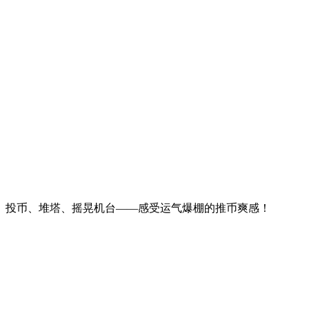
投币、堆塔、摇晃机台——感受运气爆棚的推币爽感！