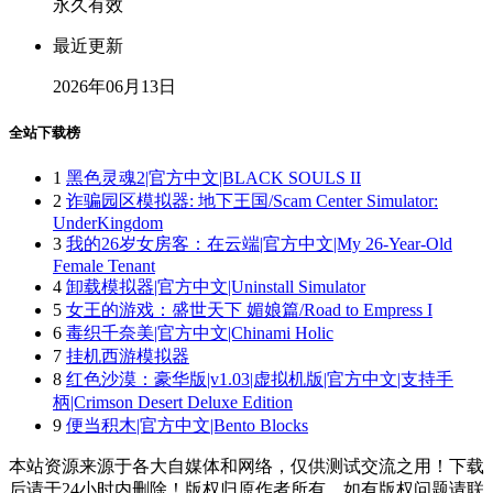
永久有效
最近更新
2026年06月13日
全站下载榜
1
黑色灵魂2|官方中文|BLACK SOULS II
2
诈骗园区模拟器: 地下王国/Scam Center Simulator:
UnderKingdom
3
我的26岁女房客：在云端|官方中文|My 26-Year-Old
Female Tenant
4
卸载模拟器|官方中文|Uninstall Simulator
5
女王的游戏：盛世天下 媚娘篇/Road to Empress I
6
毒织千奈美|官方中文|Chinami Holic
7
挂机西游模拟器
8
红色沙漠：豪华版|v1.03|虚拟机版|官方中文|支持手
柄|Crimson Desert Deluxe Edition
9
便当积木|官方中文|Bento Blocks
本站资源来源于各大自媒体和网络，仅供测试交流之用！下载
后请于24小时内删除！版权归原作者所有，如有版权问题请联