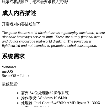
玩家终将战胜它，绝不会要求投入真钱!
成人内容描述
开发者对内容描述如下：
The game features mild alcohol use as a gameplay mechanic, where
alcoholic beverages serve as buffs. These are purely fictional items
and do not encourage real-world drinking. The portrayal is
lighthearted and not intended to promote alcohol consumption.
系统需求
Windows
macOS
SteamOS + Linux
最低配置:
需要 64 位处理器和操作系统
操作系统: Windows 10 64-bit
处理器: Intel Core i5-4670K/ AMD Ryzen 3 1300X