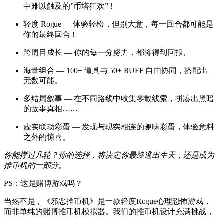
中难以触及的”币塔狂欢”！
轻度 Rogue — 体验轻松，但别大意，每一回合都可能是
你的最终回合！
跨周目成长 — 你的每一分努力，都将得到回报。
海量组合 — 100+ 道具与 50+ BUFF 自由协同，搭配出
无数可能。
多结局叙事 — 在不同路线中收集零散线索，拼凑出黑暗
的故事真相……
虚实联动彩蛋 — 发现与现实相连的趣味彩蛋，体验意料
之外的惊喜。
你能撑过几轮？你的选择，将决定你最终逃出生天，还是成为
推币机的一部分。
PS：这是赌博游戏吗？
当然不是，《邪恶推币机》是一款轻度Rogue心理恐怖游戏，
而非单纯的赌博推币机模拟器。我们的推币机设计充满挑战，