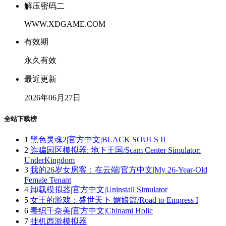
解压密码二
WWW.XDGAME.COM
有效期
永久有效
最近更新
2026年06月27日
全站下载榜
1
黑色灵魂2|官方中文|BLACK SOULS II
2
诈骗园区模拟器: 地下王国/Scam Center Simulator:
UnderKingdom
3
我的26岁女房客：在云端|官方中文|My 26-Year-Old
Female Tenant
4
卸载模拟器|官方中文|Uninstall Simulator
5
女王的游戏：盛世天下 媚娘篇/Road to Empress I
6
毒织千奈美|官方中文|Chinami Holic
7
挂机西游模拟器