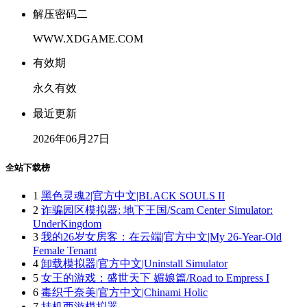
解压密码二
WWW.XDGAME.COM
有效期
永久有效
最近更新
2026年06月27日
全站下载榜
1
黑色灵魂2|官方中文|BLACK SOULS II
2
诈骗园区模拟器: 地下王国/Scam Center Simulator:
UnderKingdom
3
我的26岁女房客：在云端|官方中文|My 26-Year-Old
Female Tenant
4
卸载模拟器|官方中文|Uninstall Simulator
5
女王的游戏：盛世天下 媚娘篇/Road to Empress I
6
毒织千奈美|官方中文|Chinami Holic
7
挂机西游模拟器