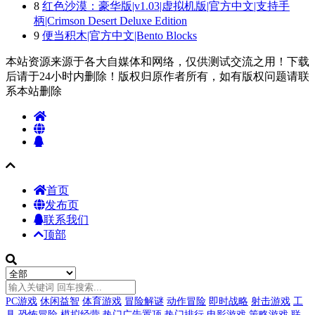
8
红色沙漠：豪华版|v1.03|虚拟机版|官方中文|支持手
柄|Crimson Desert Deluxe Edition
9
便当积木|官方中文|Bento Blocks
本站资源来源于各大自媒体和网络，仅供测试交流之用！下载
后请于24小时内删除！版权归原作者所有，如有版权问题请联
系本站删除
首页
发布页
联系我们
顶部
PC游戏
休闲益智
体育游戏
冒险解谜
动作冒险
即时战略
射击游戏
工
具
恐怖冒险
模拟经营
热门广告置顶
热门排行
电影游戏
策略游戏
联