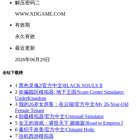
解压密码二
WWW.XDGAME.COM
有效期
永久有效
最近更新
2026年06月29日
全站下载榜
1
黑色灵魂2|官方中文|BLACK SOULS II
2
诈骗园区模拟器: 地下王国/Scam Center Simulator:
UnderKingdom
3
我的26岁女房客：在云端|官方中文|My 26-Year-Old
Female Tenant
4
卸载模拟器|官方中文|Uninstall Simulator
5
女王的游戏：盛世天下 媚娘篇/Road to Empress I
6
毒织千奈美|官方中文|Chinami Holic
7
挂机西游模拟器