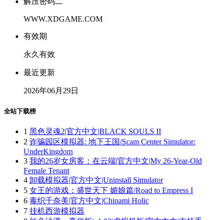
解压密码二
WWW.XDGAME.COM
有效期
永久有效
最近更新
2026年06月29日
全站下载榜
1
黑色灵魂2|官方中文|BLACK SOULS II
2
诈骗园区模拟器: 地下王国/Scam Center Simulator:
UnderKingdom
3
我的26岁女房客：在云端|官方中文|My 26-Year-Old
Female Tenant
4
卸载模拟器|官方中文|Uninstall Simulator
5
女王的游戏：盛世天下 媚娘篇/Road to Empress I
6
毒织千奈美|官方中文|Chinami Holic
7
挂机西游模拟器