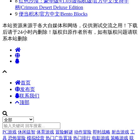
8
红色沙漠：豪华版|v1.03|虚拟机版|官方中文|支持手
柄|Crimson Desert Deluxe Edition
9
便当积木|官方中文|Bento Blocks
本站资源来源于各大自媒体和网络，仅供测试交流之用！下载
后请于24小时内删除！版权归原作者所有，如有版权问题请联
系本站删除
首页
发布页
联系我们
顶部
PC游戏
休闲益智
体育游戏
冒险解谜
动作冒险
即时战略
射击游戏
工
具
恐怖冒险
模拟经营
热门广告置顶
热门排行
电影游戏
策略游戏
联