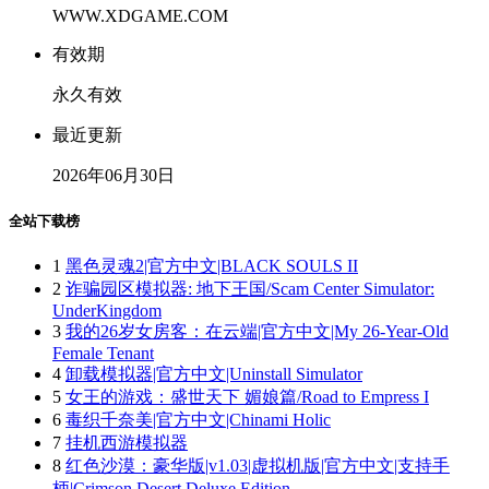
WWW.XDGAME.COM
有效期
永久有效
最近更新
2026年06月30日
全站下载榜
1
黑色灵魂2|官方中文|BLACK SOULS II
2
诈骗园区模拟器: 地下王国/Scam Center Simulator:
UnderKingdom
3
我的26岁女房客：在云端|官方中文|My 26-Year-Old
Female Tenant
4
卸载模拟器|官方中文|Uninstall Simulator
5
女王的游戏：盛世天下 媚娘篇/Road to Empress I
6
毒织千奈美|官方中文|Chinami Holic
7
挂机西游模拟器
8
红色沙漠：豪华版|v1.03|虚拟机版|官方中文|支持手
柄|Crimson Desert Deluxe Edition