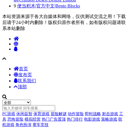
9
便当积木|官方中文|Bento Blocks
本站资源来源于各大自媒体和网络，仅供测试交流之用！下载
后请于24小时内删除！版权归原作者所有，如有版权问题请联
系本站删除
首页
发布页
联系我们
顶部
PC游戏
休闲益智
体育游戏
冒险解谜
动作冒险
即时战略
射击游戏
工
具
恐怖冒险
模拟经营
热门广告置顶
热门排行
电影游戏
策略游戏
联
机游戏
角色扮演
赛车竞技