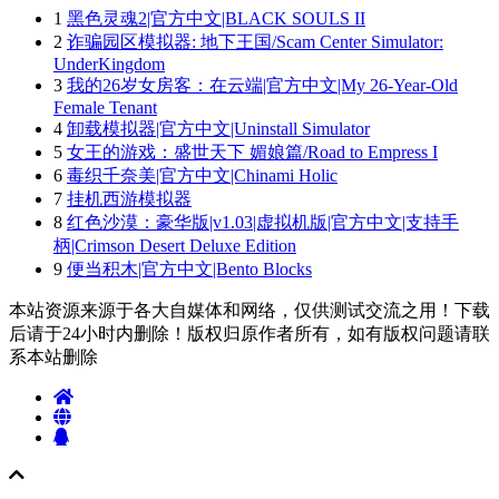
1
黑色灵魂2|官方中文|BLACK SOULS II
2
诈骗园区模拟器: 地下王国/Scam Center Simulator:
UnderKingdom
3
我的26岁女房客：在云端|官方中文|My 26-Year-Old
Female Tenant
4
卸载模拟器|官方中文|Uninstall Simulator
5
女王的游戏：盛世天下 媚娘篇/Road to Empress I
6
毒织千奈美|官方中文|Chinami Holic
7
挂机西游模拟器
8
红色沙漠：豪华版|v1.03|虚拟机版|官方中文|支持手
柄|Crimson Desert Deluxe Edition
9
便当积木|官方中文|Bento Blocks
本站资源来源于各大自媒体和网络，仅供测试交流之用！下载
后请于24小时内删除！版权归原作者所有，如有版权问题请联
系本站删除