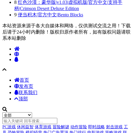
8
红色沙漠：豪华版|v1.03|虚拟机版|官方中文|支持手
柄|Crimson Desert Deluxe Edition
9
便当积木|官方中文|Bento Blocks
本站资源来源于各大自媒体和网络，仅供测试交流之用！下载
后请于24小时内删除！版权归原作者所有，如有版权问题请联
系本站删除
首页
发布页
联系我们
顶部
PC游戏
休闲益智
体育游戏
冒险解谜
动作冒险
即时战略
射击游戏
工
具
恐怖冒险
模拟经营
热门广告置顶
热门排行
电影游戏
策略游戏
联