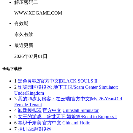
解压密码二
WWW.XDGAME.COM
有效期
永久有效
最近更新
2026年07月01日
全站下载榜
1
黑色灵魂2|官方中文|BLACK SOULS II
2
诈骗园区模拟器: 地下王国/Scam Center Simulator:
UnderKingdom
3
我的26岁女房客：在云端|官方中文|My 26-Year-Old
Female Tenant
4
卸载模拟器|官方中文|Uninstall Simulator
5
女王的游戏：盛世天下 媚娘篇/Road to Empress I
6
毒织千奈美|官方中文|Chinami Holic
7
挂机西游模拟器