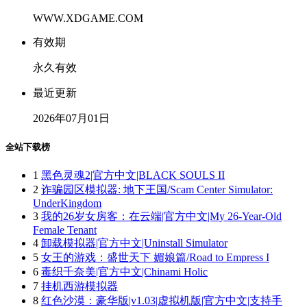
WWW.XDGAME.COM
有效期
永久有效
最近更新
2026年07月01日
全站下载榜
1
黑色灵魂2|官方中文|BLACK SOULS II
2
诈骗园区模拟器: 地下王国/Scam Center Simulator:
UnderKingdom
3
我的26岁女房客：在云端|官方中文|My 26-Year-Old
Female Tenant
4
卸载模拟器|官方中文|Uninstall Simulator
5
女王的游戏：盛世天下 媚娘篇/Road to Empress I
6
毒织千奈美|官方中文|Chinami Holic
7
挂机西游模拟器
8
红色沙漠：豪华版|v1.03|虚拟机版|官方中文|支持手