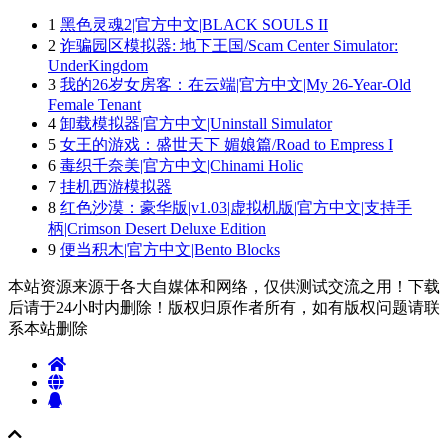
1
黑色灵魂2|官方中文|BLACK SOULS II
2
诈骗园区模拟器: 地下王国/Scam Center Simulator:
UnderKingdom
3
我的26岁女房客：在云端|官方中文|My 26-Year-Old
Female Tenant
4
卸载模拟器|官方中文|Uninstall Simulator
5
女王的游戏：盛世天下 媚娘篇/Road to Empress I
6
毒织千奈美|官方中文|Chinami Holic
7
挂机西游模拟器
8
红色沙漠：豪华版|v1.03|虚拟机版|官方中文|支持手
柄|Crimson Desert Deluxe Edition
9
便当积木|官方中文|Bento Blocks
本站资源来源于各大自媒体和网络，仅供测试交流之用！下载
后请于24小时内删除！版权归原作者所有，如有版权问题请联
系本站删除