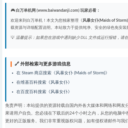
🎮 白万单机网 (www.baiwandanji.com) 玩家必看：
欢迎来到白万单机！本文为您独家整理《
风暴女仆(Maids of Stor
载资源与详细配置说明。本站致力于提供纯净、安全的绿色免安装
💡
温馨提示：如果您在游戏中遇到缺少 DLL 文件或运行报错，请
🔗 外部检索与更多游戏信息
在 Steam 商店搜索《风暴女仆 (Maids of Storm)》
在维基百科搜索《风暴女仆》
在百度百科搜索《风暴女仆》
免责声明：本站提供的资源转载自国内外各大媒体和网络和网友
果请用户自负。您必须在下载后的24个小时之内，从您的电脑中
更好的正版服务。我们非常重视版权问题，如有侵权请邮件与我