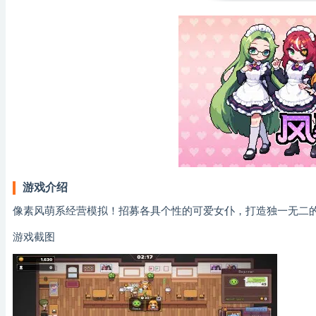
游戏介绍
像素风萌系经营模拟！招募各具个性的可爱女仆，打造独一无二
游戏截图