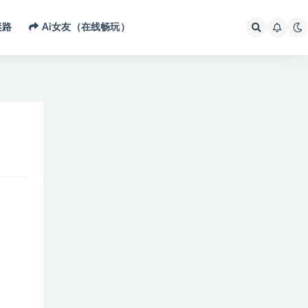
迷路
Ai女友（在线畅玩）