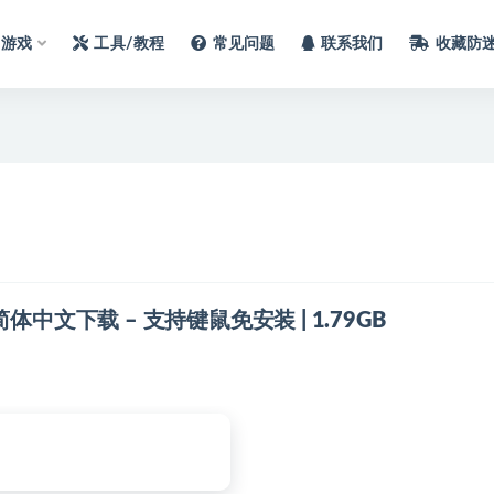
C游戏
工具/教程
常见问题
联系我们
收藏防
8 官方简体中文下载 – 支持键鼠免安装 | 1.79GB