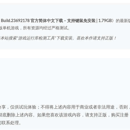
m) Build.23692178 官方简体中文下载 – 支持键鼠免安装 | 1.79GB
》的最新
版单机游戏，所有资源均经过严格测试。
在本站搜索“游戏运行库检测工具”下载安装。喜欢本作请支持正版！
分享，仅供试玩体验；不得将上述内容用于商业或者非法用途，否则
彻底删除上述内容。如果您喜欢该游戏内容，请支持正版，购买注册
们联系处理。