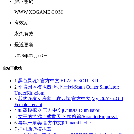
解压密码二
WWW.XDGAME.COM
有效期
永久有效
最近更新
2026年07月03日
全站下载榜
1
黑色灵魂2|官方中文|BLACK SOULS II
2
诈骗园区模拟器: 地下王国/Scam Center Simulator:
UnderKingdom
3
我的26岁女房客：在云端|官方中文|My 26-Year-Old
Female Tenant
4
卸载模拟器|官方中文|Uninstall Simulator
5
女王的游戏：盛世天下 媚娘篇/Road to Empress I
6
毒织千奈美|官方中文|Chinami Holic
7
挂机西游模拟器