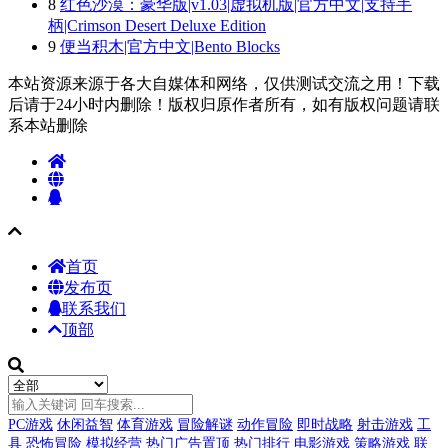
8
红色沙漠：豪华版|v1.03|虚拟机版|官方中文|支持手
柄|Crimson Desert Deluxe Edition
9
便当积木|官方中文|Bento Blocks
本站资源来源于各大自媒体和网络，仅供测试交流之用！下载
后请于24小时内删除！版权归原作者所有，如有版权问题请联
系本站删除
首页
发布页
联系我们
顶部
PC游戏
休闲益智
体育游戏
冒险解谜
动作冒险
即时战略
射击游戏
工
具
恐怖冒险
模拟经营
热门广告置顶
热门排行
电影游戏
策略游戏
联