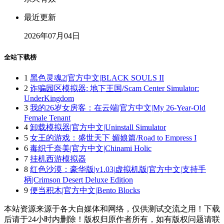
最近更新
2026年07月04日
全站下载榜
1
黑色灵魂2|官方中文|BLACK SOULS II
2
诈骗园区模拟器: 地下王国/Scam Center Simulator:
UnderKingdom
3
我的26岁女房客：在云端|官方中文|My 26-Year-Old
Female Tenant
4
卸载模拟器|官方中文|Uninstall Simulator
5
女王的游戏：盛世天下 媚娘篇/Road to Empress I
6
毒织千奈美|官方中文|Chinami Holic
7
挂机西游模拟器
8
红色沙漠：豪华版|v1.03|虚拟机版|官方中文|支持手
柄|Crimson Desert Deluxe Edition
9
便当积木|官方中文|Bento Blocks
本站资源来源于各大自媒体和网络，仅供测试交流之用！下载
后请于24小时内删除！版权归原作者所有，如有版权问题请联