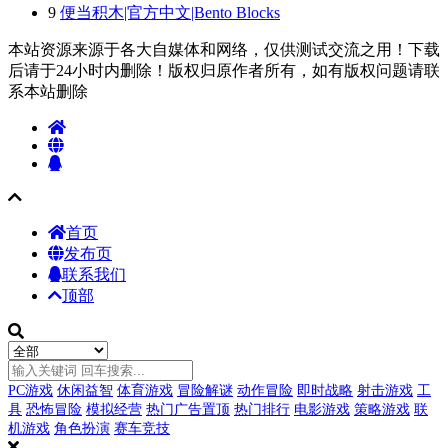
9
便当积木|官方中文|Bento Blocks
本站资源来源于各大自媒体和网络，仅供测试交流之用！下载
后请于24小时内删除！版权归原作者所有，如有版权问题请联
系本站删除
首页
发布页
联系我们
顶部
PC游戏
休闲益智
体育游戏
冒险解谜
动作冒险
即时战略
射击游戏
工
具
恐怖冒险
模拟经营
热门广告置顶
热门排行
电影游戏
策略游戏
联
机游戏
角色扮演
赛车竞技