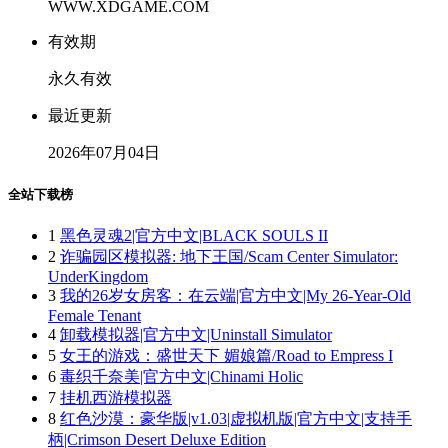
WWW.XDGAME.COM
有效期
永久有效
最近更新
2026年07月04日
全站下载榜
1
黑色灵魂2|官方中文|BLACK SOULS II
2
诈骗园区模拟器: 地下王国/Scam Center Simulator:
UnderKingdom
3
我的26岁女房客：在云端|官方中文|My 26-Year-Old
Female Tenant
4
卸载模拟器|官方中文|Uninstall Simulator
5
女王的游戏：盛世天下 媚娘篇/Road to Empress I
6
毒织千奈美|官方中文|Chinami Holic
7
挂机西游模拟器
8
红色沙漠：豪华版|v1.03|虚拟机版|官方中文|支持手
柄|Crimson Desert Deluxe Edition