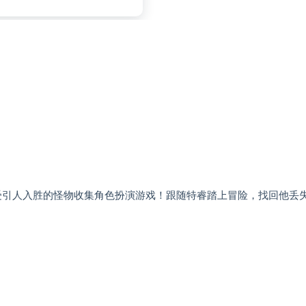
的旖旎世界，享受引人入胜的怪物收集角色扮演游戏！跟随特睿踏上冒险，找回他丢