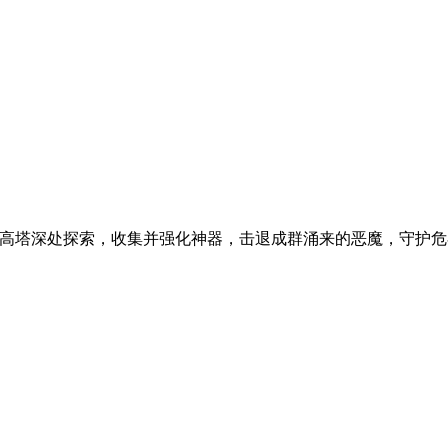
戏。潜入高塔深处探索，收集并强化神器，击退成群涌来的恶魔，守护