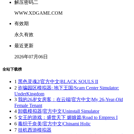
解压密码二
WWW.XDGAME.COM
有效期
永久有效
最近更新
2026年07月06日
全站下载榜
1
黑色灵魂2|官方中文|BLACK SOULS II
2
诈骗园区模拟器: 地下王国/Scam Center Simulator:
UnderKingdom
3
我的26岁女房客：在云端|官方中文|My 26-Year-Old
Female Tenant
4
卸载模拟器|官方中文|Uninstall Simulator
5
女王的游戏：盛世天下 媚娘篇/Road to Empress I
6
毒织千奈美|官方中文|Chinami Holic
7
挂机西游模拟器