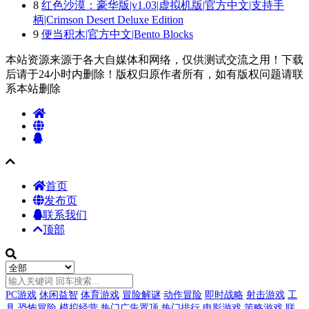
8
红色沙漠：豪华版|v1.03|虚拟机版|官方中文|支持手
柄|Crimson Desert Deluxe Edition
9
便当积木|官方中文|Bento Blocks
本站资源来源于各大自媒体和网络，仅供测试交流之用！下载
后请于24小时内删除！版权归原作者所有，如有版权问题请联
系本站删除
首页
发布页
联系我们
顶部
PC游戏
休闲益智
体育游戏
冒险解谜
动作冒险
即时战略
射击游戏
工
具
恐怖冒险
模拟经营
热门广告置顶
热门排行
电影游戏
策略游戏
联