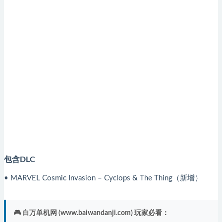
包含DLC
• MARVEL Cosmic Invasion – Cyclops & The Thing（新增）
🎮 白万单机网 (www.baiwandanji.com) 玩家必看：