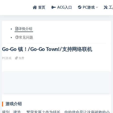
首页
ACG入口
PC游戏
工
详情介绍
常见问题
Go-Go 镇！/Go-Go Town!/支持网络联机
PC游戏
免费
游戏介绍
规划、建造……繁荣发展？作为镇长，你的使命是让这座破败的小