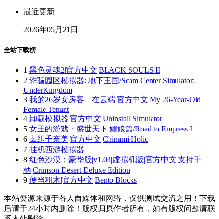
最近更新
2026年05月21日
全站下载榜
1
黑色灵魂2|官方中文|BLACK SOULS II
2
诈骗园区模拟器: 地下王国/Scam Center Simulator:
UnderKingdom
3
我的26岁女房客：在云端|官方中文|My 26-Year-Old
Female Tenant
4
卸载模拟器|官方中文|Uninstall Simulator
5
女王的游戏：盛世天下 媚娘篇/Road to Empress I
6
毒织千奈美|官方中文|Chinami Holic
7
挂机西游模拟器
8
红色沙漠：豪华版|v1.03|虚拟机版|官方中文|支持手
柄|Crimson Desert Deluxe Edition
9
便当积木|官方中文|Bento Blocks
本站资源来源于各大自媒体和网络，仅供测试交流之用！下载
后请于24小时内删除！版权归原作者所有，如有版权问题请联
系本站删除