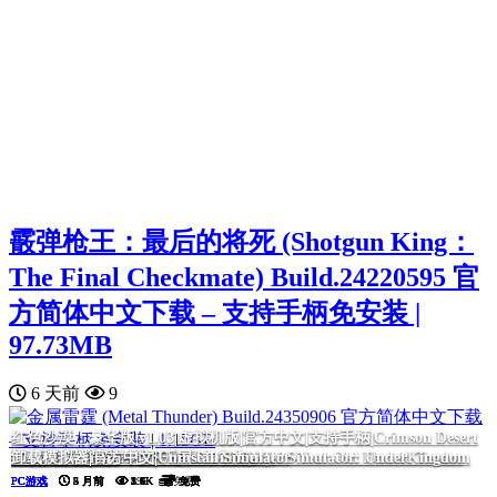
霰弹枪王：最后的将死 (Shotgun King：
The Final Checkmate) Build.24220595 官
方简体中文下载 – 支持手柄免安装 |
97.73MB
6 天前
9
红色沙漠：豪华版|v1.03|虚拟机版|官方中文|支持手柄|Crimson Desert
黑色灵魂2|官方中文|BLACK SOULS II
我的26岁女房客：在云端|官方中文|My 26-Year-Old Female Tenant
毒织千奈美|官方中文|Chinami Holic
诈骗园区模拟器: 地下王国/Scam Center Simulator: UnderKingdom
挂机西游模拟器
Deluxe Edition
卸载模拟器|官方中文|Uninstall Simulator
PC游戏
PC游戏
PC游戏
PC游戏
PC游戏
PC游戏
PC游戏
5 月前
5 月前
5 月前
2 月前
5 月前
4 月前
5 月前
5.6K
5.6K
2.5K
2.0K
1.6K
1.1K
896
免费
免费
免费
免费
免费
免费
免费