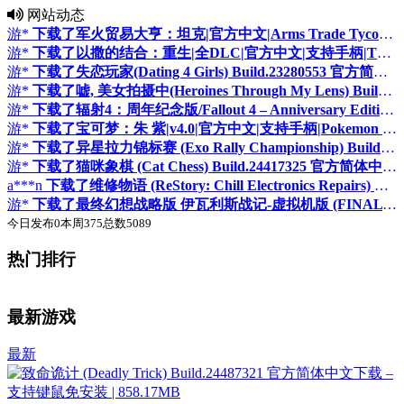
网站动态
游*
下载了军火贸易大亨：坦克|官方中文|Arms Trade Tycoon: Tanks
游*
下载了以撒的结合：重生|全DLC|官方中文|支持手柄|The Binding of Isaac: Rebirth
游*
下载了失恋玩家(Dating 4 Girls) Build.23280553 官方简体中文下载 – 支持键鼠免安装 | 61.6GB
游*
下载了嘘, 美女拍摄中(Heroines Through My Lens) Build.21793634 官方简体中文下载 – 支持键鼠免安装 | 30.9GB
游*
下载了辐射4：周年纪念版/Fallout 4 – Anniversary Edition
游*
下载了宝可梦：朱 紫|v4.0|官方中文|支持手柄|Pokemon Scarlet and Violet
游*
下载了异星拉力锦标赛 (Exo Rally Championship) Build.24233836 官方简体中文下载 – 支持手柄免安装 | 6.98GB
游*
下载了猫咪象棋 (Cat Chess) Build.24417325 官方简体中文下载 – 支持手柄免安装 | 1.05GB
a***n
下载了维修物语 (ReStory: Chill Electronics Repairs) Build.24593369 官方简体中文下载 – 支持手柄免安装 | 1.03GB
游*
下载了最终幻想战略版 伊瓦利斯战记-虚拟机版 (FINAL FANTASY TACTICS – The Ivalice Chronicles HYPERVISOR) v1.5.2 官方简体中文下载 – 支持手柄免安装 | 10.6GB
今日发布
0
本周
375
总数
5089
热门排行
♛
♛
置顶
置顶
最新游戏
最新