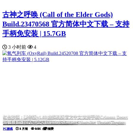
古神之呼唤 (Call of the Elder Gods)
Build.23470568 官方简体中文下载 – 支持
手柄免安装 | 15.7GB
3 小时前
4
红色沙漠：豪华版|v1.03|虚拟机版|官方中文|支持手柄|Crimson Desert
黑色灵魂2|官方中文|BLACK SOULS II
我的26岁女房客：在云端|官方中文|My 26-Year-Old Female Tenant
毒织千奈美|官方中文|Chinami Holic
诈骗园区模拟器: 地下王国/Scam Center Simulator: UnderKingdom
挂机西游模拟器
Deluxe Edition
卸载模拟器|官方中文|Uninstall Simulator
PC游戏
PC游戏
PC游戏
PC游戏
PC游戏
PC游戏
PC游戏
5 月前
5 月前
5 月前
2 月前
5 月前
4 月前
5 月前
5.7K
5.7K
2.5K
2.1K
1.6K
1.1K
900
免费
免费
免费
免费
免费
免费
免费