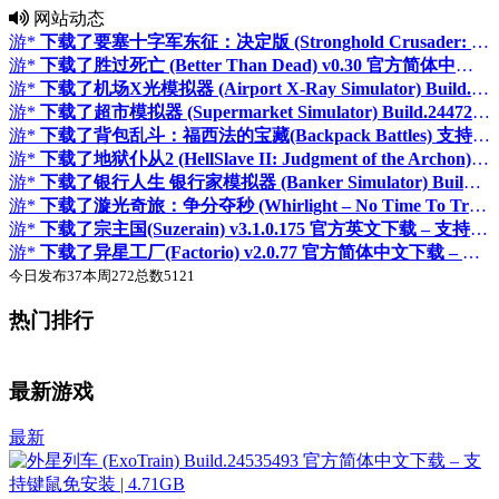
网站动态
游*
下载了要塞十字军东征：决定版 (Stronghold Crusader: Definitive Edition) v2.8 官方简体中文下载 – 支持键鼠免安装 | 6.3GB
游*
下载了胜过死亡 (Better Than Dead) v0.30 官方简体中文下载 – 支持键鼠免安装 | 10.1GB
游*
下载了机场X光模拟器 (Airport X-Ray Simulator) Build.24204769 官方简体中文下载 – 支持键鼠免安装 | 1.84GB
游*
下载了超市模拟器 (Supermarket Simulator) Build.24472023 官方简体中文下载 – 支持键鼠免安装 | 修改器 | 1.36GB
游*
下载了背包乱斗：福西法的宝藏(Backpack Battles) 支持网络联机 v1.1.6 官方简体中文下载 – 支持键鼠免安装 | 322MB
游*
下载了地狱仆从2 (HellSlave II: Judgment of the Archon) Build.24545303 官方简体中文下载 – 支持手柄免安装 | 1.72GB
游*
下载了银行人生 银行家模拟器 (Banker Simulator) Build.24426925 官方简体中文下载 – 支持手柄免安装 | 6.6GB
游*
下载了漩光奇旅：争分夺秒 (Whirlight – No Time To Trip) Build.23175749 官方简体中文下载 – 支持手柄免安装 | 11.22GB
游*
下载了宗主国(Suzerain) v3.1.0.175 官方英文下载 – 支持手柄免安装 | 1.4G
游*
下载了异星工厂(Factorio) v2.0.77 官方简体中文下载 – 支持键鼠免安装 | 赠作弊码秘籍 | 5.08GB
今日发布
37
本周
272
总数
5121
热门排行
♛
♛
置顶
置顶
最新游戏
最新