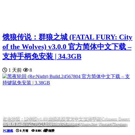
饿狼传说：群狼之城 (FATAL FURY: City
of the Wolves) v3.0.0 官方简体中文下载 –
支持手柄免安装 | 34.3GB
1 天前
8
红色沙漠：豪华版|v1.03|虚拟机版|官方中文|支持手柄|Crimson Desert
黑色灵魂2|官方中文|BLACK SOULS II
我的26岁女房客：在云端|官方中文|My 26-Year-Old Female Tenant
毒织千奈美|官方中文|Chinami Holic
诈骗园区模拟器: 地下王国/Scam Center Simulator: UnderKingdom
挂机西游模拟器
Deluxe Edition
卸载模拟器|官方中文|Uninstall Simulator
PC游戏
PC游戏
PC游戏
PC游戏
PC游戏
PC游戏
PC游戏
5 月前
5 月前
5 月前
2 月前
5 月前
4 月前
5 月前
5.6K
5.6K
2.4K
2.0K
1.6K
1.1K
893
免费
免费
免费
免费
免费
免费
免费