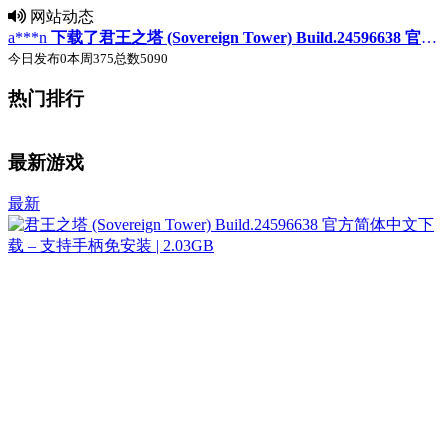
网站动态
a***n
下载了君王之塔 (Sovereign Tower) Build.24596638 官方简体中文下载 – 支持手柄免安装 | 2.03GB
今日发布
0
本周
375
总数
5090
热门排行
♛
♛
置顶
置顶
最新游戏
最新