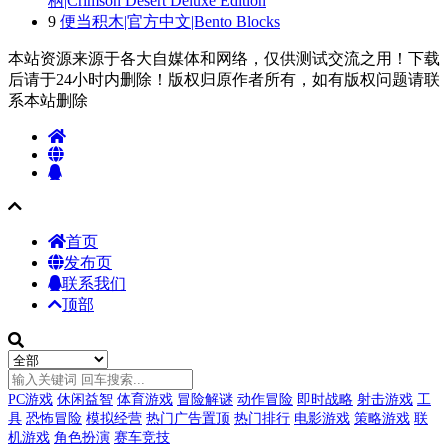
柄|Crimson Desert Deluxe Edition
9
便当积木|官方中文|Bento Blocks
本站资源来源于各大自媒体和网络，仅供测试交流之用！下载
后请于24小时内删除！版权归原作者所有，如有版权问题请联
系本站删除
首页
发布页
联系我们
顶部
PC游戏
休闲益智
体育游戏
冒险解谜
动作冒险
即时战略
射击游戏
工
具
恐怖冒险
模拟经营
热门广告置顶
热门排行
电影游戏
策略游戏
联
机游戏
角色扮演
赛车竞技