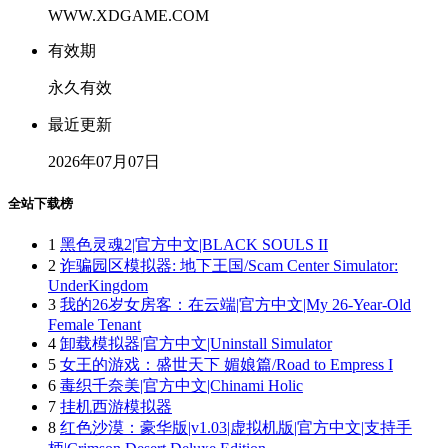
WWW.XDGAME.COM
有效期
永久有效
最近更新
2026年07月07日
全站下载榜
1
黑色灵魂2|官方中文|BLACK SOULS II
2
诈骗园区模拟器: 地下王国/Scam Center Simulator:
UnderKingdom
3
我的26岁女房客：在云端|官方中文|My 26-Year-Old
Female Tenant
4
卸载模拟器|官方中文|Uninstall Simulator
5
女王的游戏：盛世天下 媚娘篇/Road to Empress I
6
毒织千奈美|官方中文|Chinami Holic
7
挂机西游模拟器
8
红色沙漠：豪华版|v1.03|虚拟机版|官方中文|支持手