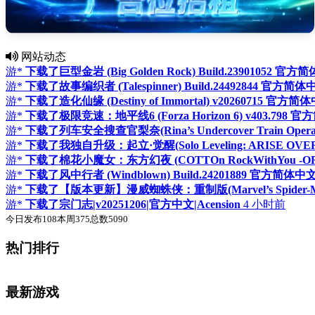
网站动态
游*
下载了巨型金岩 (Big Golden Rock) Build.23901052 
游*
下载了故事编织者 (Talespinner) Build.24492844 官方简
游*
下载了造化仙缘 (Destiny of Immortal) v20260715 官
游*
下载了极限竞速：地平线6 (Forza Horizon 6) v403.798
游*
下载了列车安全搜查官梨奈(Rina’s Undercover Train Opera
游*
下载了我独自升级：起立·觉醒(Solo Leveling: ARISE OVE
游*
下载了棉花小魔女：东方幻夜 (COTTOn RockWithYou -ORIE
游*
下载了风中行者 (Windblown) Build.24201889 官方简体中
游*
下载了【版本更新】漫威蜘蛛侠：重制版(Marvel’s Spider-Man
游*
下载了宗门志|v20251206|官方中文|Acension
4 小时前
今日发布
108
本周
375
总数
5090
热门排行
最新游戏