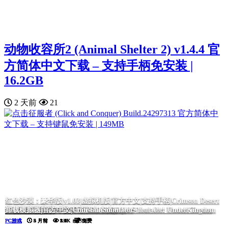
动物收容所2 (Animal Shelter 2) v1.4.4 官
方简体中文下载 – 支持手柄免安装 |
16.2GB
2 天前
21
红色沙漠：豪华版|v1.03|虚拟机版|官方中文|支持手柄|Crimson Desert
我的26岁女房客：在云端|官方中文|My 26-Year-Old Female Tenant
黑色灵魂2|官方中文|BLACK SOULS II
毒织千奈美|官方中文|Chinami Holic
诈骗园区模拟器: 地下王国/Scam Center Simulator: UnderKingdom
挂机西游模拟器
Deluxe Edition
卸载模拟器|官方中文|Uninstall Simulator
PC游戏
PC游戏
PC游戏
PC游戏
PC游戏
PC游戏
PC游戏
5 月前
5 月前
5 月前
2 月前
5 月前
4 月前
5 月前
5.5K
5.5K
2.4K
2.0K
1.6K
1.1K
883
免费
免费
免费
免费
免费
免费
免费