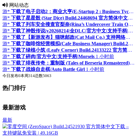
网站动态
游*
下载了电子启动2：商业大亨(E-Startup 2 : Business Tycoon) Build.23956463 官方简体中文下载 – 支持键鼠免安装 | 290.47MB
游*
下载了星星骰 (Star Dice) Build.24468694 官方简体中文下载 – 支持手柄免安装 | 476.82MB
游*
下载了列车安全搜查官梨奈(Rina’s Undercover Train Operation) 官方中文下载 | 4.05G
游*
下载了神骰传说|v20260214|全DLC|官方中文|支持手柄|Dicefolk
游*
下载了【新游发布】猫咪邮政(Cat Mail Co.) 支持网络联机 Build.24152930 官方简体中文下载 – 支持键鼠免安装 | 824MB
游*
下载了咖啡馆经营模拟(Cafe Business Manager) Build.24062191 官方简体中文下载 – 支持键鼠免安装 | 6.55GB
游*
下载了绿植小筑 (Leafy Corner) Build.24133222 官方简体中文下载 – 支持手柄免安装 | 745MB
游*
下载了碎肉|官方中文|支持手柄|Morsels
1 小时前
游*
下载了绯夜传奇：重制版 (Tales of Berseria Remastered) v1.0.5 官方简体中文下载 – 支持手柄免安装 | 14.1GB
游*
下载了战娘自走棋/Auto Battle Girl
1 小时前
今日发布
0
本周
314
总数
5063
热门排行
♛
♛
置顶
置顶
最新游戏
最新