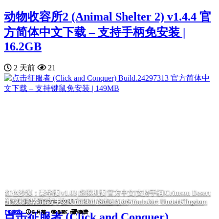
动物收容所2 (Animal Shelter 2) v1.4.4 官
方简体中文下载 – 支持手柄免安装 |
16.2GB
2 天前
21
红色沙漠：豪华版|v1.03|虚拟机版|官方中文|支持手柄|Crimson Desert
我的26岁女房客：在云端|官方中文|My 26-Year-Old Female Tenant
黑色灵魂2|官方中文|BLACK SOULS II
毒织千奈美|官方中文|Chinami Holic
诈骗园区模拟器: 地下王国/Scam Center Simulator: UnderKingdom
挂机西游模拟器
Deluxe Edition
卸载模拟器|官方中文|Uninstall Simulator
PC游戏
PC游戏
PC游戏
PC游戏
PC游戏
PC游戏
PC游戏
5 月前
5 月前
5 月前
2 月前
5 月前
4 月前
5 月前
5.5K
5.5K
2.4K
2.0K
1.6K
1.1K
883
免费
免费
免费
免费
免费
免费
免费
点击征服者 (Click and Conquer)