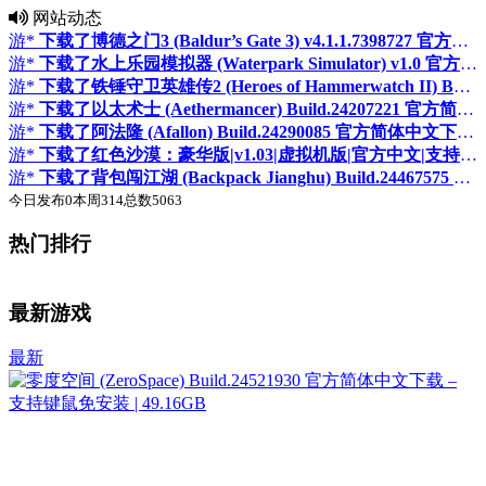
网站动态
游*
下载了博德之门3 (Baldur’s Gate 3) v4.1.1.7398727 官方简体中文下载 – 支持键鼠免安装 | 赠多项修改器 | 148GB
游*
下载了水上乐园模拟器 (Waterpark Simulator) v1.0 官方简体中文下载 – 支持键鼠免安装 | 10.2GB
游*
下载了铁锤守卫英雄传2 (Heroes of Hammerwatch II) Build.24298107 官方简体中文下载 – 支持手柄免安装 | 319.73MB
游*
下载了以太术士 (Aethermancer) Build.24207221 官方简体中文下载 – 支持手柄免安装 | 5.42GB
游*
下载了阿法隆 (Afallon) Build.24290085 官方简体中文下载 – 支持键鼠免安装 | 20.69GB
游*
下载了红色沙漠：豪华版|v1.03|虚拟机版|官方中文|支持手柄|Crimson Desert Deluxe Edition
游*
下载了背包闯江湖 (Backpack Jianghu) Build.24467575 官方简体中文下载 – 支持键鼠免安装 | 1GB
今日发布
0
本周
314
总数
5063
热门排行
♛
♛
置顶
置顶
最新游戏
最新