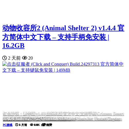
动物收容所2 (Animal Shelter 2) v1.4.4 官
方简体中文下载 – 支持手柄免安装 |
16.2GB
2 天前
20
红色沙漠：豪华版|v1.03|虚拟机版|官方中文|支持手柄|Crimson Desert
我的26岁女房客：在云端|官方中文|My 26-Year-Old Female Tenant
黑色灵魂2|官方中文|BLACK SOULS II
毒织千奈美|官方中文|Chinami Holic
诈骗园区模拟器: 地下王国/Scam Center Simulator: UnderKingdom
挂机西游模拟器
Deluxe Edition
卸载模拟器|官方中文|Uninstall Simulator
PC游戏
PC游戏
PC游戏
PC游戏
PC游戏
PC游戏
PC游戏
5 月前
5 月前
5 月前
2 月前
5 月前
4 月前
5 月前
5.5K
5.5K
2.4K
2.0K
1.6K
1.1K
882
免费
免费
免费
免费
免费
免费
免费