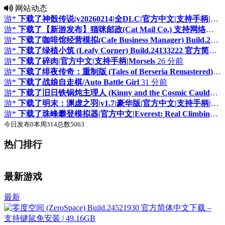
网站动态
游*
下载了神骰传说|v20260214|全DLC|官方中文|支持手柄|Dicefolk
游*
下载了【新游发布】猫咪邮政(Cat Mail Co.) 支持网络联机 Build.24152930 官方简体中文下载 – 支持键鼠免安装 | 824MB
游*
下载了咖啡馆经营模拟(Cafe Business Manager) Build.24062191 官方简体中文下载 – 支持键鼠免安装 | 6.55GB
游*
下载了绿植小筑 (Leafy Corner) Build.24133222 官方简体中文下载 – 支持手柄免安装 | 745MB
游*
下载了碎肉|官方中文|支持手柄|Morsels
26 分前
游*
下载了绯夜传奇：重制版 (Tales of Berseria Remastered) v1.0.5 官方简体中文下载 – 支持手柄免安装 | 14.1GB
游*
下载了战娘自走棋/Auto Battle Girl
31 分前
游*
下载了旧日铁锅炖主理人 (Kinny and the Cosmic Cauldron) Build.24413638 官方简体中文下载 – 支持键鼠免安装 | 1.42GB
游*
下载了明末：渊虚之羽|v1.7|豪华版|官方中文|支持手柄|Wuchang Fallen Feathers
游*
下载了珠峰攀登模拟器|官方中文|Everest: Real Climbing Simulator
今日发布
0
本周
314
总数
5063
热门排行
♛
♛
置顶
置顶
最新游戏
最新