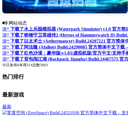
网站动态
游*
下载了水上乐园模拟器 (Waterpark Simulator) v1.0 官
游*
下载了铁锤守卫英雄传2 (Heroes of Hammerwatch II) Bu
游*
下载了以太术士 (Aethermancer) Build.24207221 官方
游*
下载了阿法隆 (Afallon) Build.24290085 官方简体中文下载 
游*
下载了红色沙漠：豪华版|v1.03|虚拟机版|官方中文|支持手柄|Crimson
游*
下载了背包闯江湖 (Backpack Jianghu) Build.244675
今日发布
0
本周
314
总数
5063
热门排行
最新游戏
最新