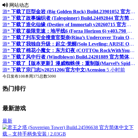
网站动态
游*
下载了巨型金岩 (Big Golden Rock) Build.23901052 官方简体中文下载 – 支持键鼠免安装 | 137.84MB
游*
下载了故事编织者 (Talespinner) Build.24492844 官方简体中文下载 – 支持手柄免安装 | 518.56MB
游*
下载了造化仙缘 (Destiny of Immortal) v20260715 官方简体中文下载 – 支持键鼠免安装 | 2.94GB
游*
下载了极限竞速：地平线6 (Forza Horizon 6) v403.798 官方简体中文下载 – 支持手柄免安装 | 整合全DLC | 155GB
游*
下载了列车安全搜查官梨奈(Rina’s Undercover Train Operation) 官方中文下载 | 4.05G
游*
下载了我独自升级：起立·觉醒(Solo Leveling: ARISE OVERDRIVE) v1.1.89 官方简体中文下载 – 支持手柄免安装 | 44.9GB
游*
下载了棉花小魔女：东方幻夜 (COTTOn RockWithYou -ORIENTAL NIGHT DREAMS) Build.24533515 官方简体中文下载 – 支持手柄免安装 | 5.3GB
游*
下载了风中行者 (Windblown) Build.24201889 官方简体中文下载 – 支持手柄免安装 | 3.51GB
游*
下载了【版本更新】漫威蜘蛛侠：重制版(Marvel’s Spider-Man Remastered) v4.630.0.0 官方简体中文下载 – 支持手柄免安装 | 赠二十七项修改器 | 65.9GB
游*
下载了宗门志|v20251206|官方中文|Acension
5 小时前
今日发布
108
本周
375
总数
5090
热门排行
♛
♛
置顶
置顶
最新游戏
最新