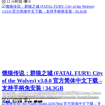
12 小时前
0
饿狼传说：群狼之城 (FATAL FURY: City
of the Wolves) v3.0.0 官方简体中文下载 –
支持手柄免安装 | 34.3GB
红色沙漠：豪华版|v1.03|虚拟机版|官方中文|支持手柄|Crimson Desert
我的26岁女房客：在云端|官方中文|My 26-Year-Old Female Tenant
黑色灵魂2|官方中文|BLACK SOULS II
毒织千奈美|官方中文|Chinami Holic
诈骗园区模拟器: 地下王国/Scam Center Simulator: UnderKingdom
挂机西游模拟器
Deluxe Edition
卸载模拟器|官方中文|Uninstall Simulator
12 小时前
1
PC游戏
PC游戏
PC游戏
PC游戏
PC游戏
PC游戏
PC游戏
5 月前
5 月前
5 月前
2 月前
5 月前
4 月前
5 月前
5.6K
5.5K
2.4K
2.0K
1.6K
1.1K
890
免费
免费
免费
免费
免费
免费
免费