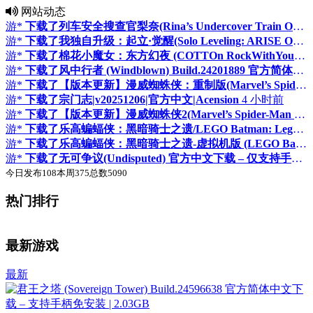
网站动态
游*
下载了列车安全搜查官梨奈(Rina’s Undercover Train Operation) 官方中文下载 | 4.05G
游*
下载了我独自升级：起立·觉醒(Solo Leveling: ARISE OVERDRIVE) v1.1.89 官方简体中文下载 – 支持手柄免安装 | 44.9GB
游*
下载了棉花小魔女：东方幻夜 (COTTOn RockWithYou -ORIENTAL NIGHT DREAMS) Build.24533515 官方简体中文下载 – 支持手柄免安装 | 5.3GB
游*
下载了风中行者 (Windblown) Build.24201889 官方简体中文下载 – 支持手柄免安装 | 3.51GB
游*
下载了【版本更新】漫威蜘蛛侠：重制版(Marvel’s Spider-Man Remastered) v4.630.0.0 官方简体中文下载 – 支持手柄免安装 | 赠二十七项修改器 | 65.9GB
游*
下载了宗门志|v20251206|官方中文|Acension
4 小时前
游*
下载了【版本更新】漫威蜘蛛侠2(Marvel’s Spider-Man 2) v2.629.0.0 官方简体中文下载 – 支持手柄免安装 | 赠多项修改器 | 111GB
游*
下载了乐高蝙蝠侠：黑暗骑士之遗/LEGO Batman: Legacy of the Dark Knight
游*
下载了乐高蝙蝠侠：黑暗骑士之遗-虚拟机版 (LEGO Batman：Legacy of the Dark Knight HYPERVISOR) v1.008 官方简体中文下载 – 支持手柄免安装 | 39.4GB
游*
下载了无可争议(Undisputed) 官方中文下载 – 仅支持手柄免安装 | 17.1G
今日发布
108
本周
375
总数
5090
热门排行
♛
♛
置顶
置顶
最新游戏
最新